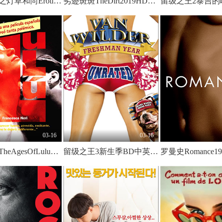
聊斋艳谭之灯草和尚EroticGhostStoryIII1992BD1080P粤语中字
劣迹斑斑TheDirt2019HD1080P中英双字
03-16
03-16
露露情史TheAgesOfLulu1990x265BD1080P西班牙语中字
留级之王3新生季BD中英双字