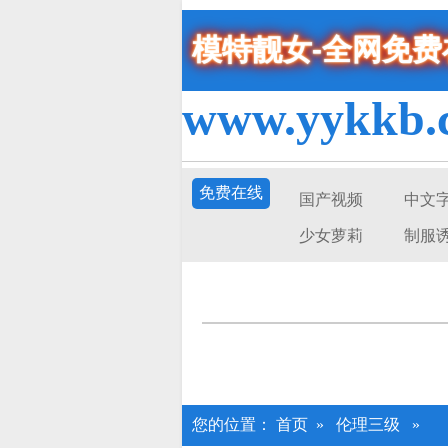
模特靓女-全网免
www.yykkb.
免费在线
国产视频
中文
少女萝莉
制服
您的位置：
首页
»
伦理三级
»