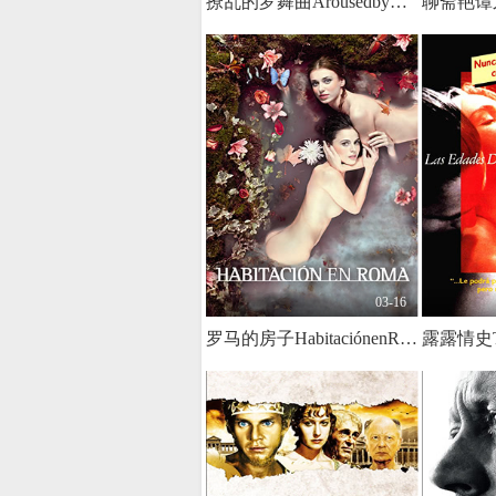
撩乱的罗舞曲ArousedbyGymnopedies2016BD1080P日语中字
03-16
罗马的房子HabitaciónenRomaBDrip1080p中英双语亿万同人字幕组