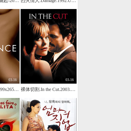
留级之王2泰吉的崛起-2006起双语字幕
烈火情人.Damage.1992.UK.BluRay.1280x696p.x264.AC3-KOOK.[中英双字]
03-16
03-16
罗曼史Romance1999x265BD1080P西班牙语中字
裸体切割.In the Cut.2003.US.Unrated.BluRay.1916x1032p.x264.DTS-KOOK.[中英双字]