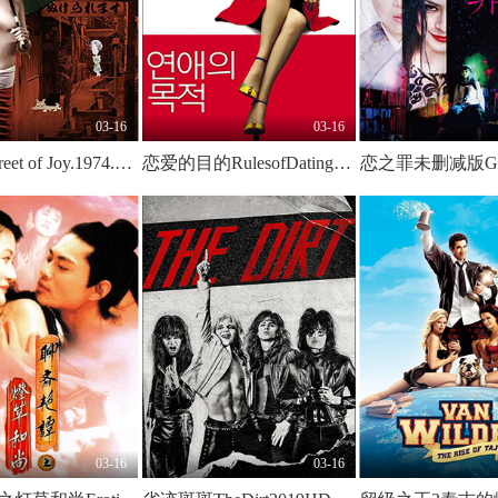
03-16
03-16
乐之街.Street of Joy.1974.JP.BluRay.1280x522p.x264.AAC-KOOK.[中英双字]
恋爱的目的RulesofDating2005BD720P韩语中字
03-16
03-16