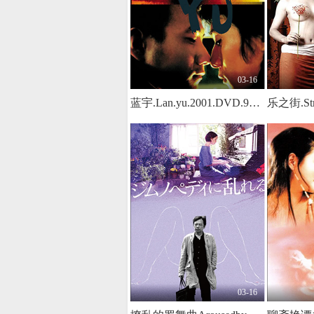
03-16
蓝宇.Lan.yu.2001.DVD.97min
03-16