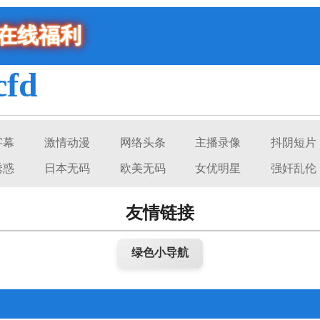
费在线福利
cfd
字幕
激情动漫
网络头条
主播录像
抖阴短片
诱惑
日本无码
欧美无码
女优明星
强奸乱伦
友情链接
绿色小导航